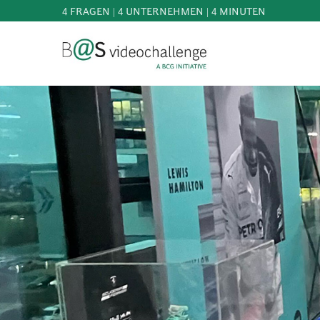
4 FRAGEN | 4 UNTERNEHMEN | 4 MINUTEN
b@Svideochallenge - A BCG INITIATIVE
Registriere dich als Teilnehmer*in
Geburtsdatum*
MITMACHEN
BEST
OF
E-Mail-Adresse*
WISSEN
&
DOWNLOADS
E-Mail-Adresse*
FAQ
SCHIRMHERRSCHAFT
NEWS
PRESSE
Jetzt registrieren
ANMELDEN