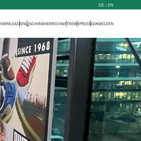
DE
|
EN
 DOWNLOADS
FAQ
SCHIRMHERRSCHAFT
NEWS
PRESSE
ANMELDEN