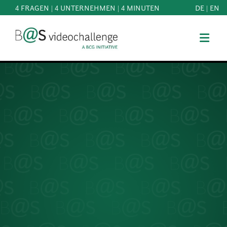
4 FRAGEN | 4 UNTERNEHMEN | 4 MINUTEN
DE
|
EN
b@Svideochallenge - A BCG INITIATIVE
Registriere dich als Teilnehmer*in
Geburtsdatum*
MITMACHEN
BEST
E-Mail-Adresse*
OF
WISSEN
E-Mail-Adresse*
&
DOWNLOADS
FAQ
Jetzt registrieren
SCHIRMHERRSCHAFT
NEWS