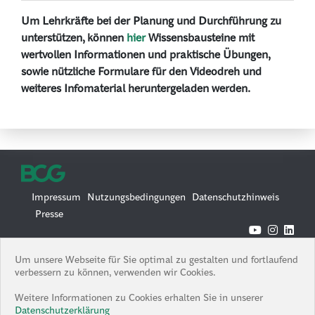
Um Lehrkräfte bei der Planung und Durchführung zu
unterstützen, können
hier
Wissensbausteine mit
wertvollen Informationen und praktische Übungen,
sowie nützliche Formulare für den Videodreh und
weiteres Infomaterial heruntergeladen werden.
Impressum
Nutzungsbedingungen
Datenschutzhinweis
Presse
© 2026 Boston Consulting Group
Um unsere Webseite für Sie optimal zu gestalten und fortlaufend
Boston Consulting Group is an Equal Opportunity Employer. All
verbessern zu können, verwenden wir Cookies.
qualified applicants will receive consideration for employment
without regard to race, color, age, religion, sex, sexual orientation,
Weitere Informationen zu Cookies erhalten Sie in unserer
gender identity / expression, national origin, protected veteran
Datenschutzerklärung