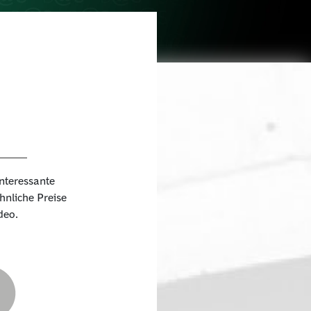
interessante
nliche Preise
deo.