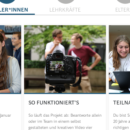
LER*INNEN
LEHRKRÄFTE
ELTE
SO FUNKTIONIERT'S
TEIL
 Januar
So läuft das Projekt ab: Beantworte allein
Du bist 
oder im Team in einem selbst
20 Jahre 
gestalteten und kreativen Video vier
richtigen