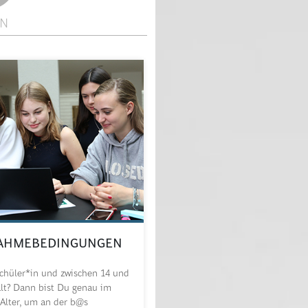
RN
NAHMEBEDINGUNGEN
Schüler*in und zwischen 14 und
alt? Dann bist Du genau im
 Alter, um an der b@s