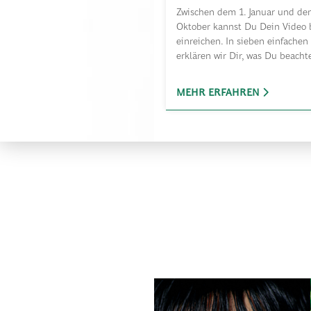
Zwischen dem 1. Januar und de
Oktober kannst Du Dein Video 
einreichen. In sieben einfachen
erklären wir Dir, was Du beacht
MEHR ERFAHREN