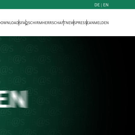
DE
|
EN
 DOWNLOADS
FAQ
SCHIRMHERRSCHAFT
NEWS
PRESSE
ANMELDEN