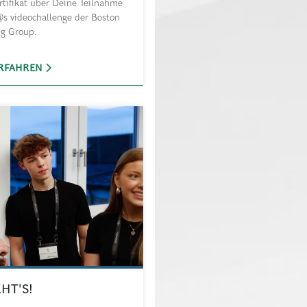
tifikat über Deine Teilnahme
@s videochallenge der Boston
ng Group.
RFAHREN
HT'S!