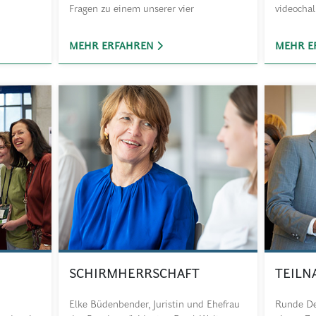
Fragen zu einem unserer vier
videocha
Unternehmen.
MEHR ERFAHREN
MEHR E
SCHIRMHERRSCHAFT
TEILN
Elke Büdenbender, Juristin und Ehefrau
Runde De