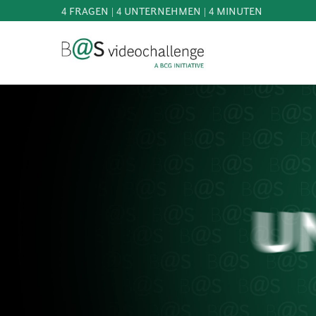
4 FRAGEN | 4 UNTERNEHMEN | 4 MINUTEN
b@Svideochallenge - A BCG INITIATIVE
Registriere dich als Teilnehmer*in
Geburtsdatum*
MITMACHEN
BEST
OF
E-Mail-Adresse*
WISSEN
&
DOWNLOADS
E-Mail-Adresse*
FAQ
SCHIRMHERRSCHAFT
NEWS
PRESSE
Jetzt registrieren
ANMELDEN