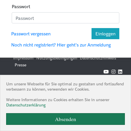
Passwort
PRESSE
ANMELDEN
Passwort vergessen
Einloggen
Noch nicht registriert? Hier geht’s zur Anmeldung
Impressum
Nutzungsbedingungen
Datenschutzhinweis
Presse
© 2026 Boston Consulting Group
Um unsere Webseite für Sie optimal zu gestalten und fortlaufend
Boston Consulting Group is an Equal Opportunity Employer. All
verbessern zu können, verwenden wir Cookies.
qualified applicants will receive consideration for employment
without regard to race, color, age, religion, sex, sexual orientation,
Weitere Informationen zu Cookies erhalten Sie in unserer
gender identity / expression, national origin, protected veteran
Datenschutzerklärung
status, or any other characteristic protected under federal, state or
local law, where applicable, and those with criminal histories will be
Absenden
considered in a manner consistent with applicable state and local
laws.