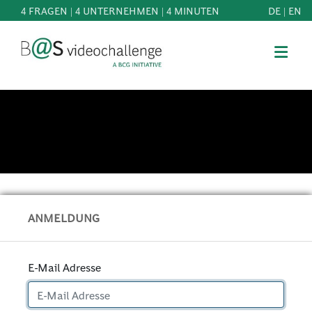
4 FRAGEN | 4 UNTERNEHMEN | 4 MINUTEN
DE
|
EN
b@Svideochallenge - A BCG INITIATIVE
Registriere dich als Teilnehmer*in
Geburtsdatum*
MITMACHEN
BEST
E-Mail-Adresse*
OF
WISSEN
E-Mail-Adresse*
&
DOWNLOADS
ANMELDUNG
FAQ
Jetzt registrieren
E-Mail Adresse
SCHIRMHERRSCHAFT
NEWS