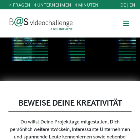
4 FRAGEN | 4 UNTERNEHMEN | 4 MINUTEN
DE
|
EN
b@Svideochallenge - A BCG INITIATIVE
Registriere dich als Teilnehmer*in
Geburtsdatum*
MITMACHEN
BEST
E-Mail-Adresse*
OF
WISSEN
E-Mail-Adresse*
&
DOWNLOADS
BEWEISE DEINE KREATIVITÄT
FAQ
Jetzt registrieren
Du willst Deine Projekttage mitgestalten, Dich
SCHIRMHERRSCHAFT
persönlich weiterentwickeln, interessante Unternehmen
und spannende Leute kennenlernen sowie nebenbei
NEWS