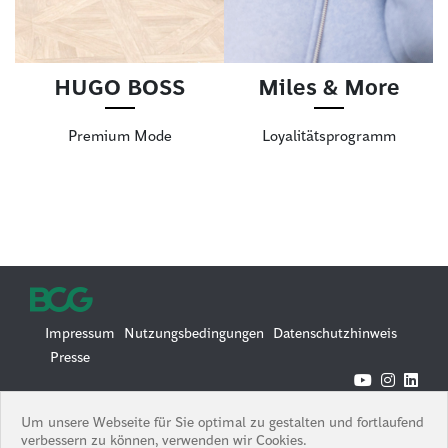
HUGO BOSS
Miles & More
Premium Mode
Loyalitätsprogramm
Impressum
Nutzungsbedingungen
Datenschutzhinweis
Presse
© 2026 Boston Consulting Group
Um unsere Webseite für Sie optimal zu gestalten und fortlaufend
Boston Consulting Group is an Equal Opportunity Employer. All
verbessern zu können, verwenden wir Cookies.
qualified applicants will receive consideration for employment