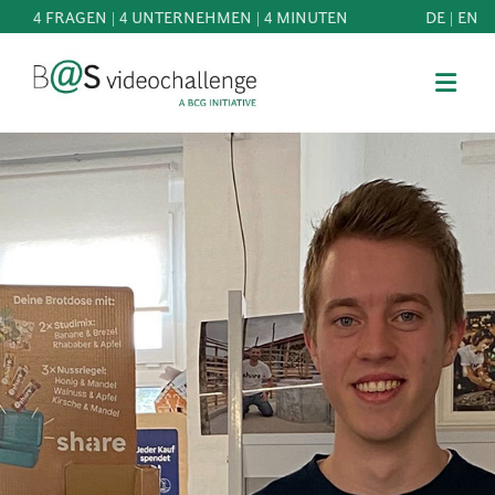
4 FRAGEN | 4 UNTERNEHMEN | 4 MINUTEN
DE
|
EN
b@Svideochallenge - A BCG INITIATIVE
Registriere dich als Teilnehmer*in
Geburtsdatum*
MITMACHEN
BEST
E-Mail-Adresse*
OF
WISSEN
E-Mail-Adresse*
&
DOWNLOADS
FAQ
Jetzt registrieren
SCHIRMHERRSCHAFT
NEWS