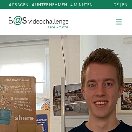
4 FRAGEN | 4 UNTERNEHMEN | 4 MINUTEN
DE
|
EN
b@Svideochallenge - A BCG INITIATIVE
Registriere dich als Teilnehmer*in
Geburtsdatum*
MITMACHEN
BEST
E-Mail-Adresse*
OF
WISSEN
E-Mail-Adresse*
&
DOWNLOADS
FAQ
Jetzt registrieren
SCHIRMHERRSCHAFT
NEWS