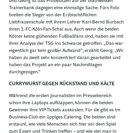
und Georg ist das Probesitzen auf der blau-weißen
Trainerbank dagegen eine einmalige Sache. Fürs Foto
breiten die Sieger von der Erzbischöflichen
Liebfrauenschule mit ihrem Lehrer Karl-Bernd Burbach
ihren 1.-FC-Köln-Fan-Schal aus. Auch wenn die beiden
Kölner keine glühenden Fußballfans sind, haben sie mit
ihrer Analyse der TSG ins Schwarze getroffen. „Das war
eigentlich gar kein großer Aufwand“, erzählt Georg. „Wir
haben zu zweit sehr konzentriert daran gearbeitet und
haben das Projekt an ein paar Nachmittagen
durchgezogen.“
CURRYWURST GEGEN RÜCKSTAND UND KÄLTE
Während die ersten Journalisten im Pressebereich
schon ihre Laptops aufklappen, können die beiden
Gewinner ihre VIP-Tickets auskosten. Für sie gibt es im
Business-Club ein üppiges Catering. Die beiden sind
erstaunt, wie viele Menschen sich hier vor dem Spiel
zum Essen und Trinken treffen – und wie viel man in