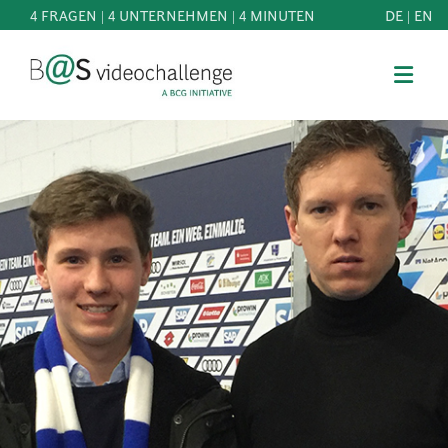
4 FRAGEN | 4 UNTERNEHMEN | 4 MINUTEN
DE
|
EN
b@Svideochallenge - A BCG INITIATIVE
Registriere dich als Teilnehmer*in
Geburtsdatum*
MITMACHEN
BEST
E-Mail-Adresse*
OF
WISSEN
E-Mail-Adresse*
&
DOWNLOADS
FAQ
Jetzt registrieren
SCHIRMHERRSCHAFT
NEWS