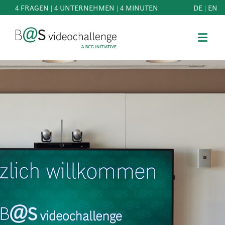
4 FRAGEN | 4 UNTERNEHMEN | 4 MINUTEN
DE
|
EN
b@Svideochallenge - A BCG INITIATIVE
Registriere dich als Teilnehmer*in
Geburtsdatum*
MITMACHEN
BEST
E-Mail-Adresse*
OF
WISSEN
E-Mail-Adresse*
&
DOWNLOADS
FAQ
Jetzt registrieren
SCHIRMHERRSCHAFT
NEWS