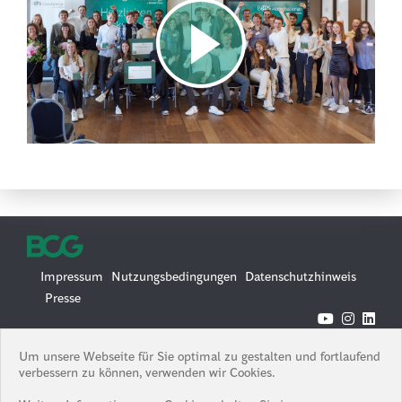
Impressum
Nutzungsbedingungen
Datenschutzhinweis
Presse
© 2026 Boston Consulting Group
Um unsere Webseite für Sie optimal zu gestalten und fortlaufend
Boston Consulting Group is an Equal Opportunity Employer. All
verbessern zu können, verwenden wir Cookies.
qualified applicants will receive consideration for employment
without regard to race, color, age, religion, sex, sexual orientation,