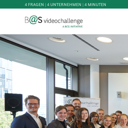
4 FRAGEN | 4 UNTERNEHMEN | 4 MINUTEN
b@Svideochallenge - A BCG INITIATIVE
Registriere dich als Teilnehmer*in
Geburtsdatum*
MITMACHEN
BEST
OF
E-Mail-Adresse*
WISSEN
&
DOWNLOADS
E-Mail-Adresse*
FAQ
SCHIRMHERRSCHAFT
NEWS
PRESSE
Jetzt registrieren
ANMELDEN