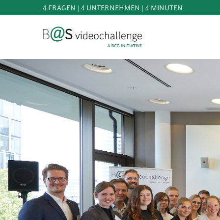
4 FRAGEN | 4 UNTERNEHMEN | 4 MINUTEN
b@Svideochallenge - A BCG INITIATIVE
Registriere dich als Teilnehmer*in
Geburtsdatum*
MITMACHEN
BEST
OF
E-Mail-Adresse*
WISSEN
&
DOWNLOADS
E-Mail-Adresse*
FAQ
SCHIRMHERRSCHAFT
NEWS
PRESSE
Jetzt registrieren
ANMELDEN