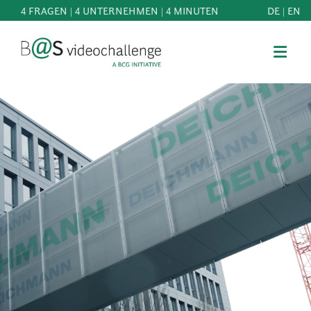
4 FRAGEN | 4 UNTERNEHMEN | 4 MINUTEN
DE
|
EN
b@Svideochallenge - A BCG INITIATIVE
Registriere dich als Teilnehmer*in
Geburtsdatum*
MITMACHEN
BEST
E-Mail-Adresse*
OF
WISSEN
E-Mail-Adresse*
&
DOWNLOADS
FAQ
Jetzt registrieren
SCHIRMHERRSCHAFT
NEWS