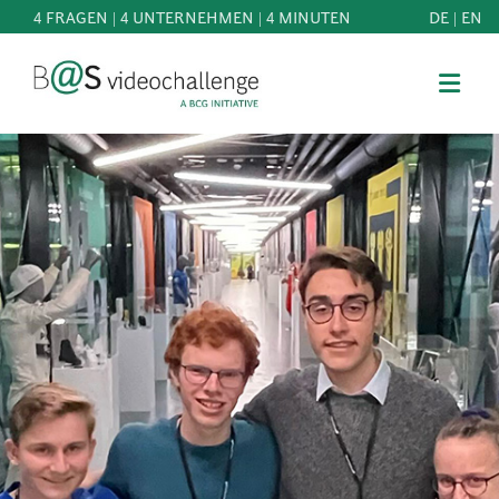
4 FRAGEN | 4 UNTERNEHMEN | 4 MINUTEN
DE
|
EN
b@Svideochallenge - A BCG INITIATIVE
Registriere dich als Teilnehmer*in
Geburtsdatum*
MITMACHEN
BEST
E-Mail-Adresse*
OF
WISSEN
E-Mail-Adresse*
&
DOWNLOADS
FAQ
Jetzt registrieren
SCHIRMHERRSCHAFT
NEWS