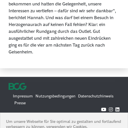
bekommen und hatten die Gelegenheit, unsere
Interessen zu vertiefen – dafür sind wir sehr dankbar“,
berichtet Hannah. Und was darf bei einem Besuch in
Herzogenaurach auf keinen Fall fehlen? Klar: ein
ausführlicher Rundgang durch das Outlet. Gut
ausgestattet und mit zahlreichen neuen Eindrücken
ging es für die vier am nächsten Tag zurück nach
Geisenheim.
Impressum
Nutzungsbedingungen
Datenschutzhinweis
Presse
© 2026 Boston Consulting Group
Um unsere Webseite für Sie optimal zu gestalten und fortlaufend
Boston Consulting Group is an Equal Opportunity Employer. All
verbessern zu können, verwenden wir Cookies.
qualified applicants will receive consideration for employment