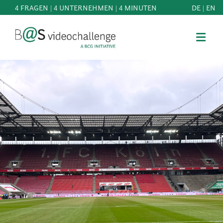
4 FRAGEN | 4 UNTERNEHMEN | 4 MINUTEN
DE
|
EN
b@Svideochallenge - A BCG INITIATIVE
Registriere dich als Teilnehmer*in
Geburtsdatum*
MITMACHEN
BEST
E-Mail-Adresse*
OF
WISSEN
E-Mail-Adresse*
&
DOWNLOADS
FAQ
Jetzt registrieren
SCHIRMHERRSCHAFT
NEWS