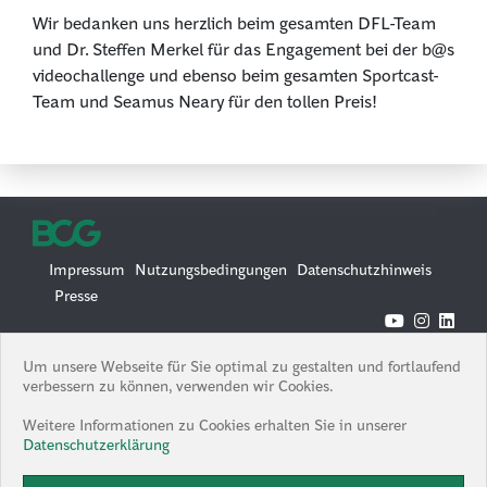
Wir bedanken uns herzlich beim gesamten DFL-Team
und Dr. Steffen Merkel für das Engagement bei der b@s
videochallenge und ebenso beim gesamten Sportcast-
Team und Seamus Neary für den tollen Preis!
Impressum
Nutzungsbedingungen
Datenschutzhinweis
Presse
© 2026 Boston Consulting Group
Um unsere Webseite für Sie optimal zu gestalten und fortlaufend
Boston Consulting Group is an Equal Opportunity Employer. All
verbessern zu können, verwenden wir Cookies.
qualified applicants will receive consideration for employment
without regard to race, color, age, religion, sex, sexual orientation,
Weitere Informationen zu Cookies erhalten Sie in unserer
gender identity / expression, national origin, protected veteran
Datenschutzerklärung
status, or any other characteristic protected under federal, state or
local law, where applicable, and those with criminal histories will be