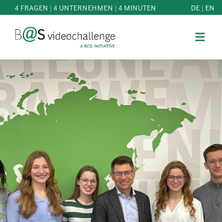
4 FRAGEN | 4 UNTERNEHMEN | 4 MINUTEN
DE
|
EN
b@Svideochallenge - A BCG INITIATIVE
Registriere dich als Teilnehmer*in
Geburtsdatum*
MITMACHEN
BEST
E-Mail-Adresse*
OF
WISSEN
E-Mail-Adresse*
&
DOWNLOADS
FAQ
Jetzt registrieren
SCHIRMHERRSCHAFT
NEWS