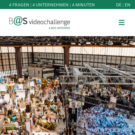
4 FRAGEN | 4 UNTERNEHMEN | 4 MINUTEN
DE
|
EN
b@Svideochallenge - A BCG INITIATIVE
Registriere dich als Teilnehmer*in
Geburtsdatum*
MITMACHEN
BEST
E-Mail-Adresse*
OF
WISSEN
E-Mail-Adresse*
&
DOWNLOADS
FAQ
Jetzt registrieren
SCHIRMHERRSCHAFT
NEWS