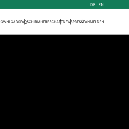
DE
|
EN
 DOWNLOADS
FAQ
SCHIRMHERRSCHAFT
NEWS
PRESSE
ANMELDEN