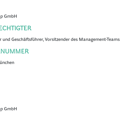
oup GmbH
ECHTIGTER
ner und Geschäftsführer, Vorsitzender des Management-Teams
ERNUMMER
München
oup GmbH