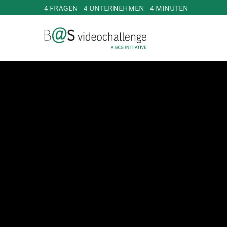
4 FRAGEN | 4 UNTERNEHMEN | 4 MINUTEN
b@Svideochallenge - A BCG INITIATIVE
Registriere dich als Teilnehmer*in
Geburtsdatum*
MITMACHEN
BEST
OF
E-Mail-Adresse*
WISSEN
&
DOWNLOADS
E-Mail-Adresse*
FAQ
SCHIRMHERRSCHAFT
NEWS
PRESSE
Jetzt registrieren
ANMELDEN