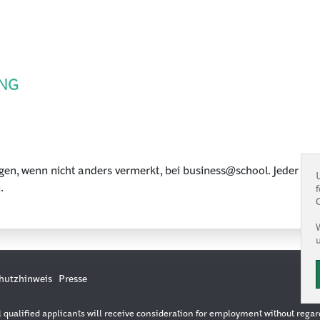
NG
gen, wenn nicht anders vermerkt, bei business@school. Jeder Ge
.
hutzhinweis
Presse
ualified applicants will receive consideration for employment without regard to