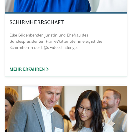
SCHIRMHERRSCHAFT
Elke Büdenbender, Juristin und Ehefrau des
Bundespräsidenten Frank-Walter Steinmeier, ist die
Schirmherrin der b@s videochallenge.
MEHR ERFAHREN