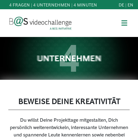
4 FRAGEN | 4 UNTERNEHMEN | 4 MINUTEN
DE
|
EN
b@Svideochallenge - A BCG INITIATIVE
Registriere dich als Teilnehmer*in
Geburtsdatum*
MITMACHEN
BEST
E-Mail-Adresse*
OF
WISSEN
E-Mail-Adresse*
&
DOWNLOADS
BEWEISE DEINE KREATIVITÄT
FAQ
Jetzt registrieren
Du willst Deine Projekttage mitgestalten, Dich
SCHIRMHERRSCHAFT
persönlich weiterentwickeln, interessante Unternehmen
und spannende Leute kennenlernen sowie nebenbei
NEWS