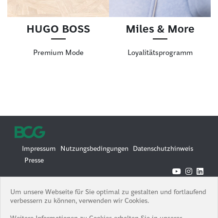
HUGO BOSS
Miles & More
Premium Mode
Loyalitätsprogramm
Impressum
Nutzungsbedingungen
Datenschutzhinweis
Presse
© 2026 Boston Consulting Group
Um unsere Webseite für Sie optimal zu gestalten und fortlaufend
Boston Consulting Group is an Equal Opportunity Employer. All
verbessern zu können, verwenden wir Cookies.
qualified applicants will receive consideration for employment
without regard to race, color, age, religion, sex, sexual orientation,
Weitere Informationen zu Cookies erhalten Sie in unserer